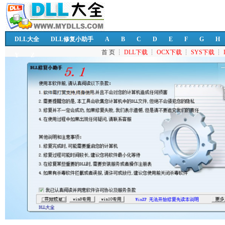
DLL大全
DLL修复小助手
A
B
C
D
E
F
G
H
首 页
┆
DLL下载
┆
OCX下载
┆
SYS下载
┆
Y
Z